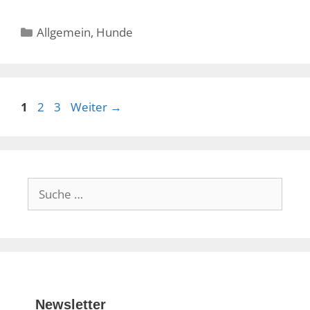
Kategorien
Allgemein
,
Hunde
Seite
Seite
Seite
1
2
3
Weiter
→
Suche
nach:
Newsletter