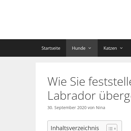
Zum
Inhalt
springen
Startseite
Hunde
Katzen
Wie Sie feststel
Labrador überge
30. September 2020
von
Nina
Inhaltsverzeichnis